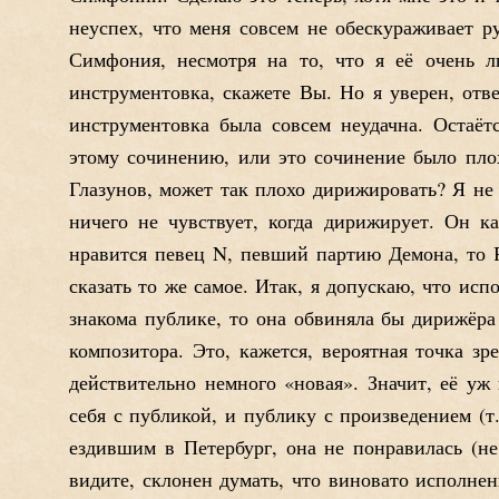
неуспех, что меня совсем не обескураживает ру
Симфония, несмотря на то, что я её очень л
инструментовка, скажете Вы. Но я уверен, отв
инструментовка была совсем неудачна. Остаёт
этому сочинению, или это сочинение было плох
Глазунов, может так плохо дирижировать? Я не 
ничего не чувствует, когда дирижирует. Он к
нравится певец N, певший партию Демона, то 
сказать то же самое. Итак, я допускаю, что ис
знакома публике, то она обвиняла бы дирижёра
композитора. Это, кажется, вероятная точка з
действительно немного «новая». Значит, её у
себя с публикой, и публику с произведением (т
ездившим в Петербург, она не понравилась (не
видите, склонен думать, что виновато исполнен