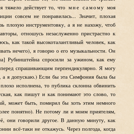
я тяжело действует то, что
мне
самому
моя
ции совсем не понравилась... Значит, плохая
зь плохую инструментовку, а я не нахожу, чтоб
 авторы, отношусь незаслуженно пристрастно к
юсь, как такой высокоталантливый человек, как
вать нечего), я говорю о его музыкальности. Он
на
Рубинштейна спросили за ужином, как ему
о перед спрашивающим перпендикулярно. Я могу
ю, а я допускаю.) Если бы эта Симфония была бы
 плохо исполнена, то публика склонна обвинить
тская, как пишут и как понимают это слово, то
ый, может быть, помирил бы хоть этим немного
более понятно). Не потому ли и моим приятелям,
её, они говорили другое. В данную минуту, как
нии всё-таки не откажусь. Через полгода, когда