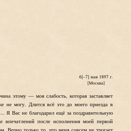
6
–7
мая 1897 г.
[Москва]
ина этому — моя слабость, которая заставляет
е не могу. Длится всё это до моего приезда в
е... Я Вас не благодарил ещё за поздравительную
е впечатлений после исполнения моей первой
м. Верно только то, что меня совсем не трогает