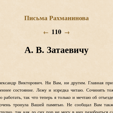
Письма Рахманинова
110
←
→
А. В. Затаевичу
ександр Викторович. Ни Вам, ни другим. Главная прич
сеннее состояние. Лежу и изредка читаю. Сочинять тож
 работать, так что теперь я только и мечтаю об отъезд
 очень тронула Вашей памятью. Не сообщал Вам такж
рудно, так как до сих пор не могу в них разобраться са