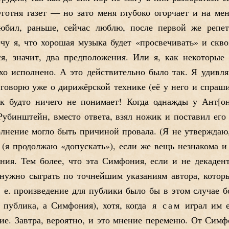
готня газет — но зато меня глубоко огорчает и на мен
юбил, раньше, сейчас люблю, после первой же репети
ечу я, что хорошая музыка будет «просвечивать» и скво
ся, значит, два предположения. Или я, как некоторые
о исполнено. А это действительно было так. Я удивля
говорю уже о дирижёрской технике (её у него и спраши
ак будто ничего не понимает! Когда однажды у Ант
о
Рубинштейн, вместо ответа, взял ножик и поставил ег
полнение могло быть причиной провала. (Я не утвержда
 (я продолжаю «допускать»), если же вещь незнакома и
рения. Тем более, что эта Симфония, если и не декаден
ж нужно сыграть по точнейшим указаниям автора, котор
. е. произведение для публики было бы в этом случае 
 публика, а Симфония), хотя, когда
я
сам
играл им 
ие. Завтра, вероятно, и это мнение переменю. От Симфо