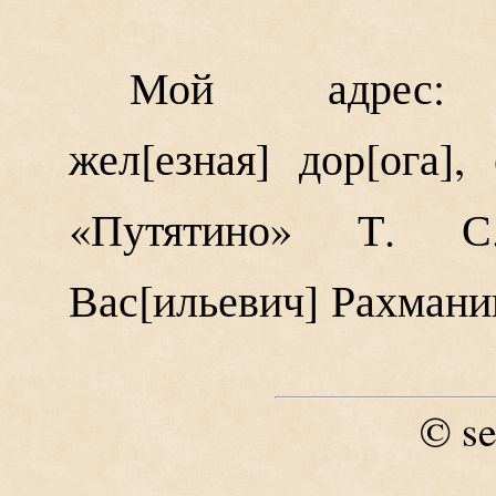
Мой адрес: Мо
жел
езная
дор
ога
, 
«Путятино» Т. С
Вас
ильевич
Рахмани
se
©