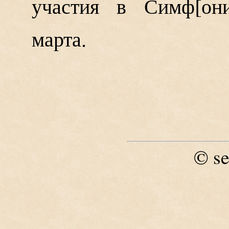
участия в Симф
он
марта.
se
©