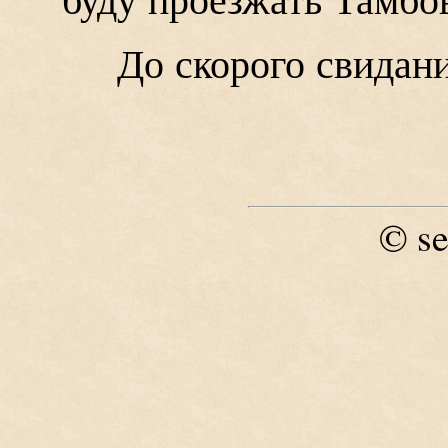
До скорого свидан
se
©