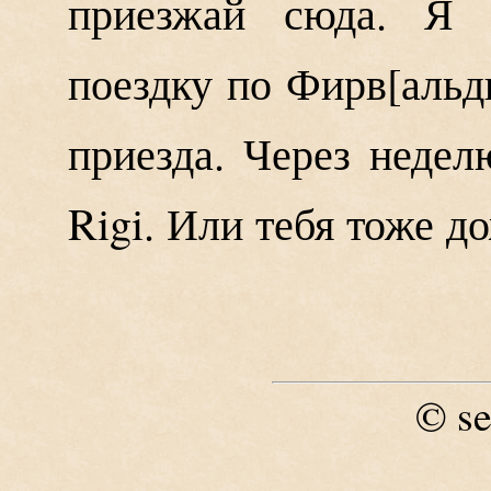
приезжай сюда. Я 
поездку по Фирв
альд
приезда. Через недел
Rigi. Или тебя тоже д
se
©