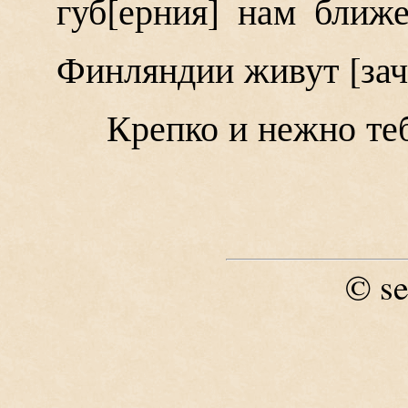
губ
ерния
нам ближе:
Финляндии живут [зач
Крепко и нежно те
se
©