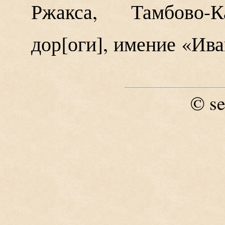
Ржакса, Тамбово-
дор
оги
, имение «Ива
se
©