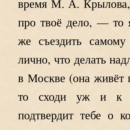
время М. А. Крылова,
про твоё дело, — то 
же съездить самому
лично, что делать на
в Москве (она живёт г
то сходи уж и к н
подтвердит тебе о к