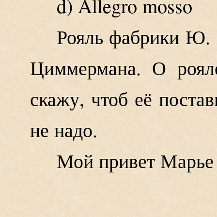
d) Allegro mosso
Рояль фабрики Ю. 
Циммермана. О роял
скажу, чтоб её постав
не надо.
Мой привет Марье