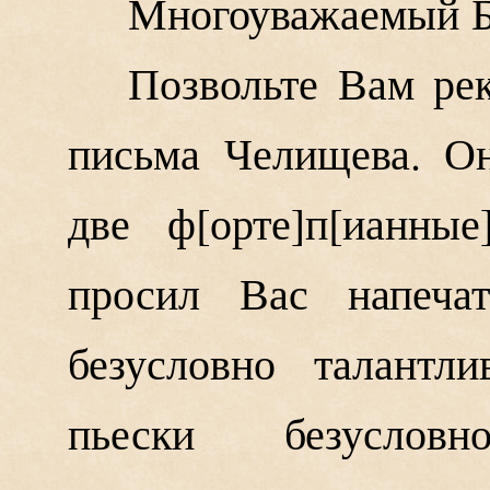
Многоуважаемый Б
Позвольте Вам рек
письма Челищева. О
две ф
орте
п
ианные
просил Вас напечат
безусловно талантл
пьески безуслов