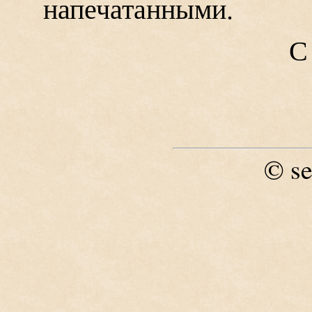
напечатанными.
С
se
©