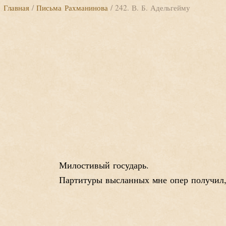
Главная
/
Письма Рахманинова
/ 242. В. Б. Адельгейму
Милостивый государь.
Партитуры высланных мне опер получил, 