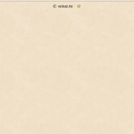
senar.ru
·
@
©