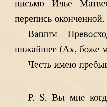
письмо Илье Матвее
перепись оконченной.
Вашим Превосхо
нижайшее (Ах, боже мо
Честь имею пребыв
P. S. Вы мне ког