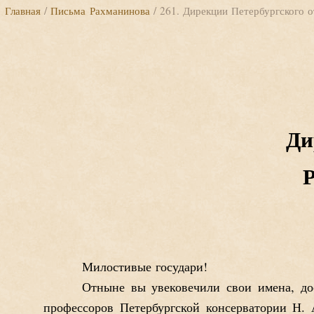
Главная
/
Письма Рахманинова
/ 261. Дирекции Петербургского
Ди
Р
Милостивые государи!
Отныне вы увековечили свои имена, дос
профессоров Петербургской консерватории Н. 