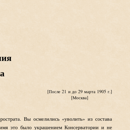
ния
ва
[После 21 и до 29 марта 1905 г.]
[Москва]
рострата. Вы осмелились «уволить» из состава
е имя это было украшением Консерватории и не