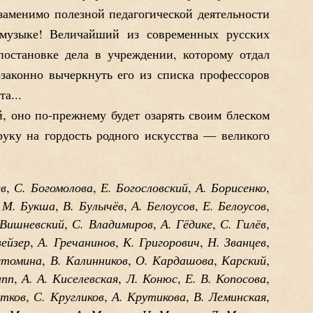
заменимо полезной педагогической деятельности
узыке! Величайший из современных русских
постановке дела в учреждении, которому отдал
законно вычеркнуть его из списка профессоров
а...
, оно по-прежнему будет озарять своим блеском
руку на гордость родного искусства — великого
ев
С. Богомолова
Е. Богословский
А. Борисенко
,
,
,
,
М. Букша
В. Булычёв
А. Белоусов
Е. Белоусов
,
,
,
,
,
 Вишневский
С. Владимиров
А. Гёдике
С. Гилёв
,
,
,
,
вейзер
А. Гречанинов
К. Григорович
Н. Званцев
,
,
,
,
стомина
В. Калинников
О. Кардашова
Карский
,
,
,
,
ипп
А. А. Киселевская
Л. Конюс
Е. В. Копосова
,
,
,
,
отков
С. Кругликов
А. Крутикова
В. Леминская
,
,
,
,