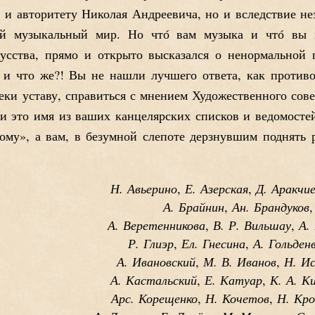
е и авторитету Николая Андреевича, но и вследствие не
кий музыкальный мир. Но чт
о
вам музыка и чт
о
вы м
кусства, прямо и открыто высказался о ненормальной 
 и что же?! Вы не нашли лучшего ответа, как противо
еки уставу, справиться с мнением Художественного совет
и это имя из ваших канцелярских списков и ведомостей
ому», а вам, в безумной слепоте дерзнувшим поднять 
Н. Авьерино
Е. Азерская
Д. Аракчи
,
,
А. Брайнин
Ан. Брандуков
,
А. Веретенникова
В. Р. Вильшау
А.
,
,
Р. Глиэр
Ел. Гнесина
А. Гольден
,
,
А. Ивановский
М. В. Иванов
Н. И
,
,
А. Кастальский
Е. Катуар
К. А. К
,
,
Арс. Корещенко
Н. Кочетов
Н. Кр
,
,