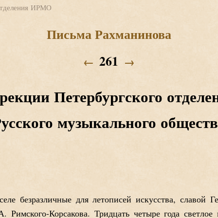
 отделения ИРМО
Письма Рахманинова
261
←
→
рекции Петербургского отделе
усского музыкального общест
еле безразличные для летописей искусства, славой Ге
А. Римского-Корсакова. Тридцать четыре года светло