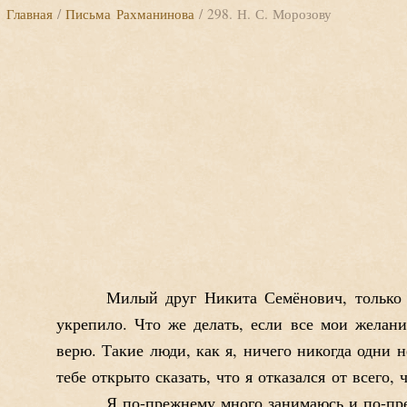
Главная
/
Письма Рахманинова
/ 298. Н. С. Морозову
Милый друг Никита Семёнович, только н
укрепило. Что же делать, если все мои желан
верю. Такие люди, как я, ничего никогда одни н
тебе открыто сказать, что я отказался от всего
Я по-прежнему много занимаюсь и по-пре