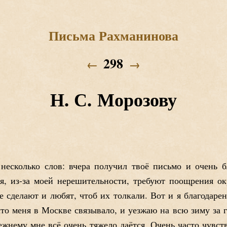
Письма Рахманинова
298
←
→
Н. С. Морозову
есколько слов: вчера получил твоё письмо и очень б
ия, из-за моей нерешительности, требуют поощрения
е сделают и любят, чтоб их толкали. Вот и я благодарен
, что меня в Москве связывало, и уезжаю на всю зиму за 
жнему мне всё очень тяжело даётся. Очень часто чувст