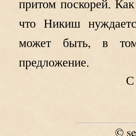
притом поскорей. Как
что Никиш нуждается
может быть, в то
предложение.
С
se
©