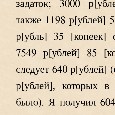
задаток; 3000 р
убл
также 1198 р
ублей
5
р
убль
35 [копеек] 
7549 р
ублей
85 [ко
следует 640 р
ублей
(
р
ублей
, которых в
было). Я получил 60