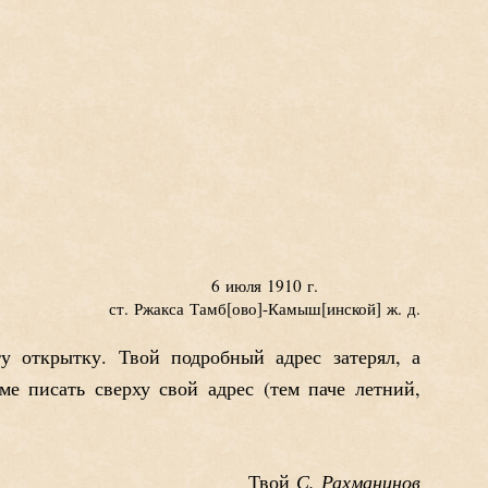
6 июля 1910 г.
ст. Ржакса Тамб
ово
-Камыш
инской
ж. д.
 открытку. Твой подробный адрес затерял, а
е писать сверху свой адрес (тем паче летний,
С. Рахманинов
Твой