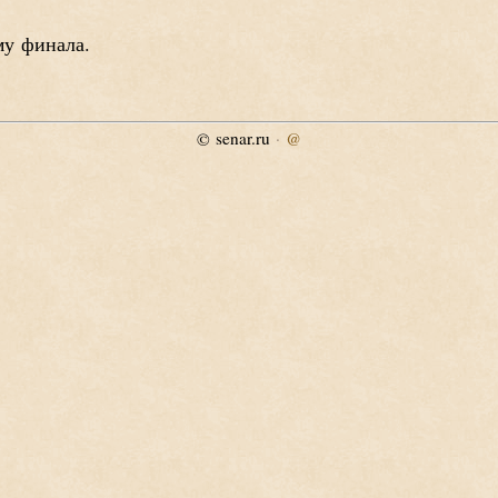
му финала.
senar.ru
·
@
©