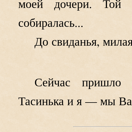
моей дочери. Той 
собиралась...
До свиданья, мила
Сейчас пришло 
Тасинька и я — мы Ва