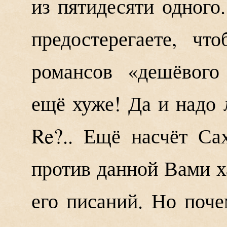
из пятидесяти одного.
предостерегаете, ч
романсов «дешёвого
ещё хуже! Да и надо 
Re?.. Ещё насчёт Са
против данной Вами х
его писаний. Но поч