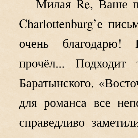
Милая Re, Ваше п
Charlottenburg’е пись
очень благодарю! 
прочёл... Подходит
Баратынского. «Вост
для романса все не
справедливо заметил