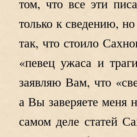
том, что все эти пи
только к сведению, н
так, что стоило Сахнов
«певец ужаса и траг
заявляю Вам, что «св
а Вы заверяете меня н
самом деле статей Са