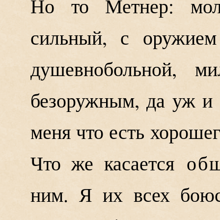
Но то Метнер: моло
сильный, с оружие
душевнобольной, м
безоружным, да уж и 
меня что есть хорошего
Что же касается
об
ним. Я их всех боюс