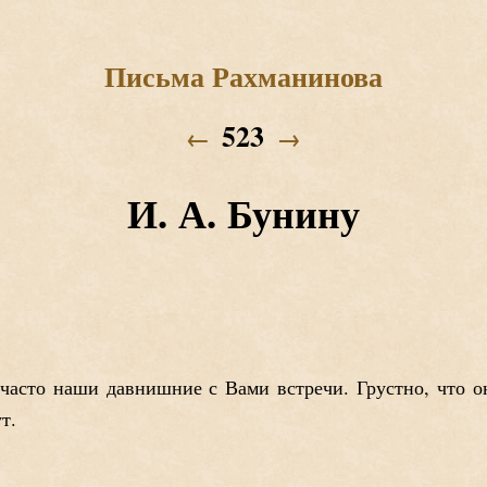
Письма Рахманинова
523
←
→
И. А. Бунину
асто наши давнишние с Вами встречи. Грустно, что он
т.