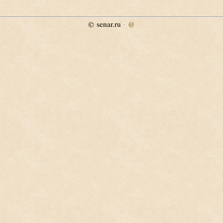
senar.ru
·
@
©