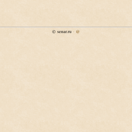
senar.ru
·
@
©