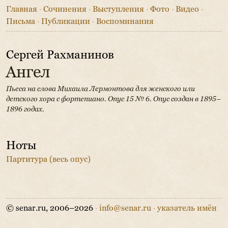
Главная
·
Сочинения
·
Выступления
·
Фото
·
Видео
·
Письма
·
Публикации
·
Воспоминания
Сергей Рахманинов
Ангел
Пьеса на слова Михаила Лермонтова для женского или
детского хора с фортепиано.
Опус 15 № 6. Опус создан в 1895–
1896 годах.
Ноты
Партитура (весь опус)
© senar.ru, 2006–2026
·
info@senar.ru
·
указатель имён