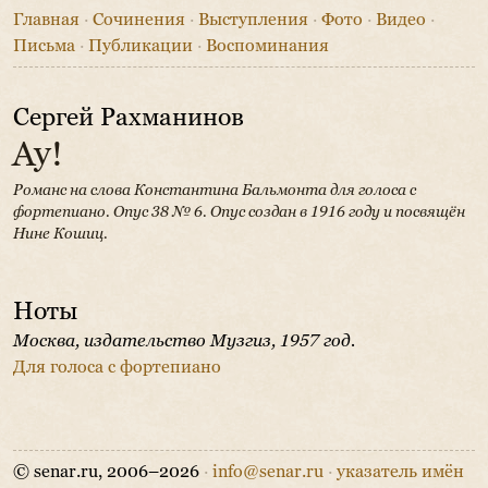
Главная
·
Сочинения
·
Выступления
·
Фото
·
Видео
·
Письма
·
Публикации
·
Воспоминания
Сергей Рахманинов
Ау!
Романс на слова Константина Бальмонта для голоса с
фортепиано. Опус 38 № 6.
Опус создан в 1916 году и посвящён
Нине Кошиц.
Ноты
Москва, издательство Музгиз, 1957 год.
Для голоса с фортепиано
© senar.ru, 2006–2026
·
info@senar.ru
·
указатель имён