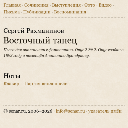
Главная
·
Сочинения
·
Выступления
·
Фото
·
Видео
·
Письма
·
Публикации
·
Воспоминания
Сергей Рахманинов
Восточный танец
Пьеса для виолончели с фортепиано. Опус 2 № 2.
Опус создан в
1892 году и посвящён Анатолию Брандукову.
Ноты
Клавир
·
Партия виолончели
© senar.ru, 2006–2026
·
info@senar.ru
·
указатель имён