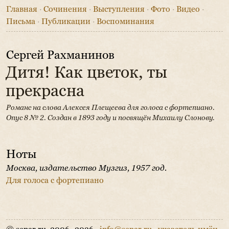
Главная
·
Сочинения
·
Выступления
·
Фото
·
Видео
·
Письма
·
Публикации
·
Воспоминания
Сергей Рахманинов
Дитя! Как цветок, ты
прекрасна
Романс на слова Алексея Плещеева для голоса с фортепиано.
Опус 8 № 2.
Создан в 1893 году и посвящён Михаилу Слонову.
Ноты
Москва, издательство Музгиз, 1957 год.
Для голоса с фортепиано