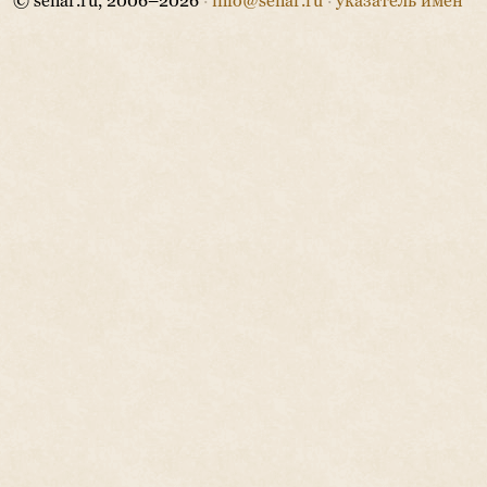
© senar.ru, 2006–2026
·
info@senar.ru
·
указатель имён