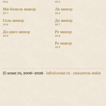
№ 6
№ 5
Ми-бемоль мажор
Ля минор
№ 7
№ 6
Соль минор
До минор
№ 8
№ 7
До-диез минор
Ре минор
№ 9
№ 8
Ре мажор
№ 9
© senar.ru, 2006–2026
·
info@senar.ru
·
указатель имён