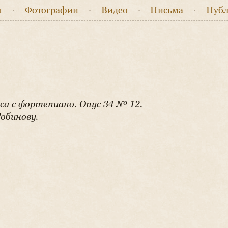
я
·
Фото
графии
·
Видео
·
Письма
·
Публ
са с фортепиано. Опус 34 № 12.
Собинову.