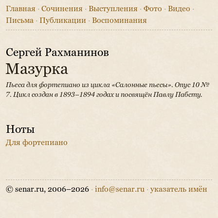
Главная
·
Сочинения
·
Выступления
·
Фото
·
Видео
·
Письма
·
Публикации
·
Воспоминания
Сергей Рахманинов
Мазурка
Пьеса для фортепиано из цикла «Салонные пьесы». Опус 10 №
7.
Цикл создан в 1893–1894 годах и посвящён Павлу Пабсту.
Ноты
Для фортепиано
© senar.ru, 2006–2026
·
info@senar.ru
·
указатель имён