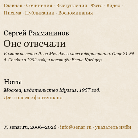
Главная
·
Сочинения
·
Выступления
·
Фото
·
Видео
·
Письма
·
Публикации
·
Воспоминания
Сергей Рахманинов
Оне отвечали
Романс на слова Льва Мея для голоса с фортепиано. Опус 21 №
4.
Создан в 1902 году и посвящён Елене Крейцер.
Ноты
Москва, издательство Музгиз, 1957 год.
Для голоса с фортепиано
© senar.ru, 2006–2026
·
info@senar.ru
·
указатель имён