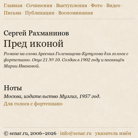
Главная
·
Сочинения
·
Выступления
·
Фото
·
Видео
·
Письма
·
Публикации
·
Воспоминания
Сергей Рахманинов
Пред иконой
Романс на слова Арсения Голенищева-Кутузова для голоса с
фортепиано. Опус 21 № 10.
Создан в 1902 году и посвящён
Марии Ивановой.
Ноты
Москва, издательство Музгиз, 1957 год.
Для голоса с фортепиано
© senar.ru, 2006–2026
·
info@senar.ru
·
указатель имён