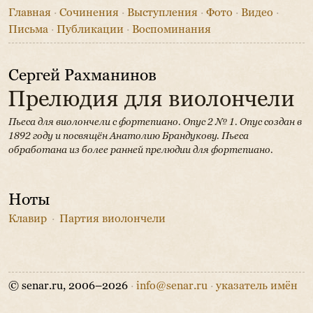
Главная
·
Сочинения
·
Выступления
·
Фото
·
Видео
·
Письма
·
Публикации
·
Воспоминания
Сергей Рахманинов
Прелюдия для виолончели
Пьеса для виолончели с фортепиано. Опус 2 № 1.
Опус создан в
1892 году и посвящён Анатолию Брандукову.
Пьеса
обработана из более ранней прелюдии для фортепиано.
Ноты
Клавир
·
Партия виолончели
© senar.ru, 2006–2026
·
info@senar.ru
·
указатель имён