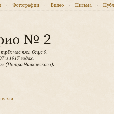
я
·
Фото
графии
·
Видео
·
Письма
·
Публ
трио № 2
 трёх частях. Опус 9.
07 и 1917 годах.
» (Петра Чайковского).
ончели