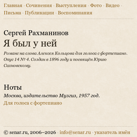
Главная
·
Сочинения
·
Выступления
·
Фото
·
Видео
·
Письма
·
Публикации
·
Воспоминания
Сергей Рахманинов
Я был у ней
Романс на слова Алексея Кольцова для голоса с фортепиано.
Опус 14 № 4.
Создан в 1896 году и посвящён Юрию
Сахновскому.
Ноты
Москва, издательство Музгиз, 1957 год.
Для голоса с фортепиано
© senar.ru, 2006–2026
·
info@senar.ru
·
указатель имён