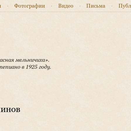
я
·
Фото
графии
·
Видео
·
Письма
·
Публ
асная мельничиха».
епиано в 1925 году.
нинов