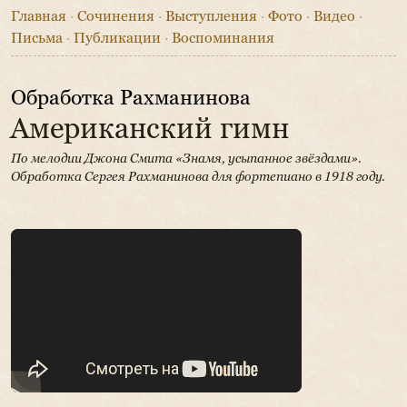
Главная
·
Сочинения
·
Выступления
·
Фото
·
Видео
·
Письма
·
Публикации
·
Воспоминания
Обработка Рахманинова
Американский гимн
По мелодии Джона Смита «Знамя, усыпанное звёздами».
Обработка Сергея Рахманинова для фортепиано в 1918 году.