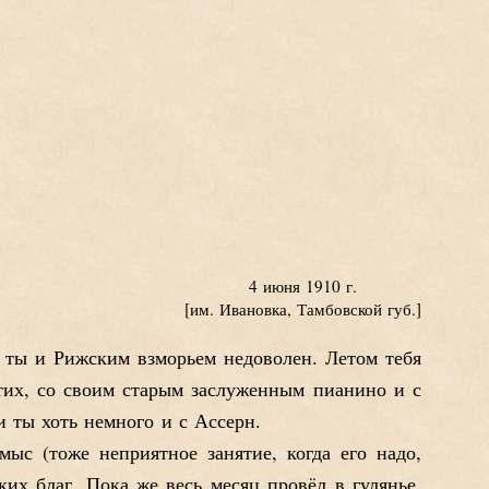
4 июня 1910 г.
[им. Ивановка, Тамбовской губ.]
о ты и Рижским взморьем недоволен. Летом тебя
их, со своим старым заслуженным пианино и с
и ты хоть немного и с Ассерн.
ыс (тоже неприятное занятие, когда его надо,
х благ. Пока же весь месяц провёл в гулянье.