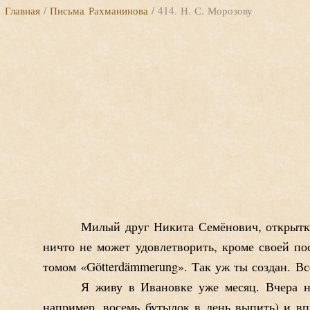
Главная
/
Письма Рахманинова
/ 414. Н. С. Морозову
Милый друг Никита Семёнович, открытку
ничто не может удовлетворить, кроме своей п
томом «Götterdämmerung». Так уж ты создан. Вс
Я живу в Ивановке уже месяц. Вчера на
например, восемь бутылок в день выпить) и в