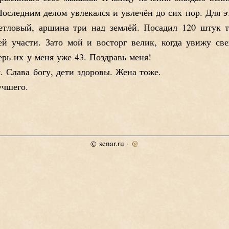
оследним делом увлекался и увлечён до сих пор. Для э
етловый, аршина три над землёй. Посадил 120 штук т
й участи. Зато мой и восторг велик, когда увижу с
рь их у меня уже 43. Поздравь меня!
. Слава богу, дети здоровы. Жена тоже.
учшего.
senar.ru
·
@
©