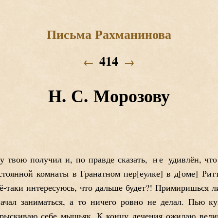
Письма Рахманинова
414
←
→
Н. С. Морозову
 твою получил и, по правде сказать,
не
удивлён, чт
остоянной комнаты в Гранатном пер
еулке
в д
оме
Ритт
ё-таки интересуюсь, что дальше будет?! Примиришься л
чал заниматься, а то ничего ровно не делал. Пью кум
прыскиваю себе мышьяк. К концу лечения ожидаю велики