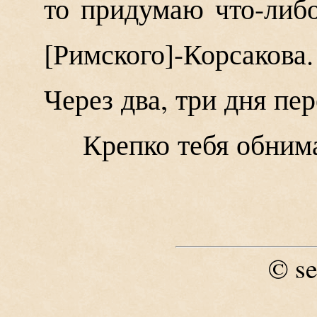
то придумаю что-либо
Римского
-Корсаков
Через два, три дня пе
Крепко тебя обним
se
©