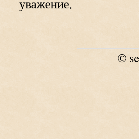
уважение.
se
©