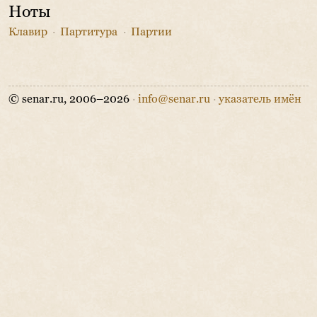
Ноты
Клавир
·
Партитура
·
Партии
© senar.ru, 2006–2026
·
info@senar.ru
·
указатель имён