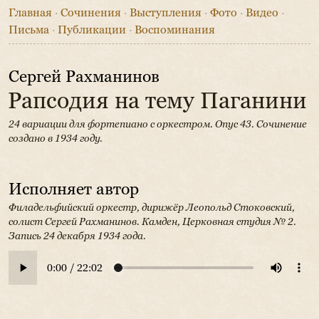
Главная
·
Сочинения
·
Выступления
·
Фото
·
Видео
·
Письма
·
Публикации
·
Воспоминания
Сергей Рахманинов
Рапсодия на тему Паганини
24 вариации для фортепиано с оркестром. Опус 43.
Сочинение
создано в 1934 году.
Исполняет автор
Филадельфийский оркестр, дирижёр Леопольд Стоковский,
солист Сергей Рахманинов.
Камден, Церковная студия № 2.
Запись 24 декабря 1934 года.